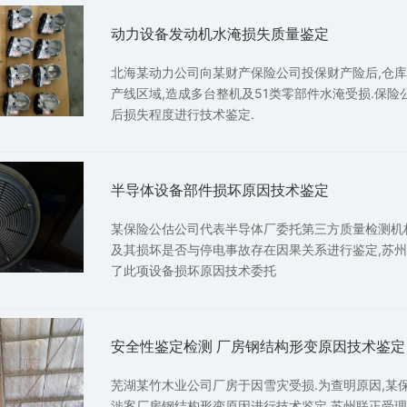
动力设备发动机水淹损失质量鉴定
北海某动力公司向某财产保险公司投保财产险后,仓
产线区域,造成多台整机及51类零部件水淹受损.保
后损失程度进行技术鉴定.
半导体设备部件损坏原因技术鉴定
某保险公估公司代表半导体厂委托第三方质量检测机
及其损坏是否与停电事故存在因果关系进行鉴定,苏
了此项设备损坏原因技术委托
安全性鉴定检测 厂房钢结构形变原因技术鉴定
芜湖某竹木业公司厂房于因雪灾受损.为查明原因,某
涉案厂房钢结构形变原因进行技术鉴定,苏州联正受理