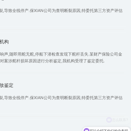
,导致全线停产.保XIAN公司为查明断裂原因,特委托第三方资产评估
机构
响声,随即用舵无舵,停船下潜检查发现下舵杆丢失.某财产保险公司金
对案涉舵杆损坏原因进行分析鉴定,我机构受理了鉴定委托.
故鉴定
,导致全线停产.保XIAN公司为查明断裂原因,特委托第三方资产评估
可以介绍下你们的业务吗