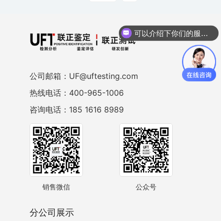
价格评估鉴定
医疗产品
爆炸事故鉴定
可以介绍下你们的服务吗？
安全事故原因分析鉴定
环保设备
火灾事故鉴定
设备验收鉴定
安全事故鉴定
公司邮箱：
UF@uftesting.com
热线电话：
400-965-1006
咨询电话：
185 1616 8989
销售微信
公众号
分公司展示