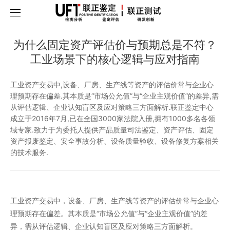
首页
为什么固定资产评估价与预期总是不符？
工业场景下的核心逻辑与应对指南
我们的服务
工业资产交易中,设备、厂房、生产线等资产的评估价常与企业心
服务案例
产品质量鉴定
理预期存在偏差.其本质是“市场公允值”与“企业主观价值”的差异,需
从评估逻辑、企业认知盲区及应对策略三方面解析.联正鉴定中心
关于联正
固定资产报废与处置
产品质量鉴定
成立于2016年7月,已在全国3000家法院入册,拥有1000多名各领
域专家.致力于为委托人提供产品质量司法鉴定、资产评估、固定
资产报废鉴定、安全事故分析、设备质量验收、设备修复方案相关
荣誉资质
价格评估鉴定
固定资产报废与处置
交通运输设备
的技术服务.
新闻资讯
安全事故原因分析鉴定
价格评估鉴定
电气产品
联系我们
设备验收鉴定
安全事故原因分析鉴定
产品质量鉴定
机械设备
资产损失评估
工业资产交易中，设备、厂房、生产线等资产的评估价常与企业心
理预期存在偏差。其本质是“市场公允值”与“企业主观价值”的差
设备验收鉴定
固定资产报废与处置
建筑材料
农林牧渔
设备漏电鉴定
异，需从评估逻辑、企业认知盲区及应对策略三方面解析。