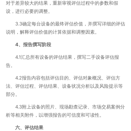
对于差异较大的结果，重新审视评估过程中的参数和假
设，进行必要的调整。
3.3确定每台设备的最终评估价值，并撰写详细的评估
说明，解释评估价值的计算依据和调整因素。
4、报告撰写阶段
4.1汇总所有设备的评估结果，撰写二手设备评估报
告。
4.2报告内容包括评估目的、评估对象概况、评估方
法、评估过程、评估结果、设备状况分析以及风险提示等
部分。
4.3附上设备的照片、现场勘查记录、市场交易案例分
析等相关附件，以增强报告的可信度和可读性。
六、评估结果