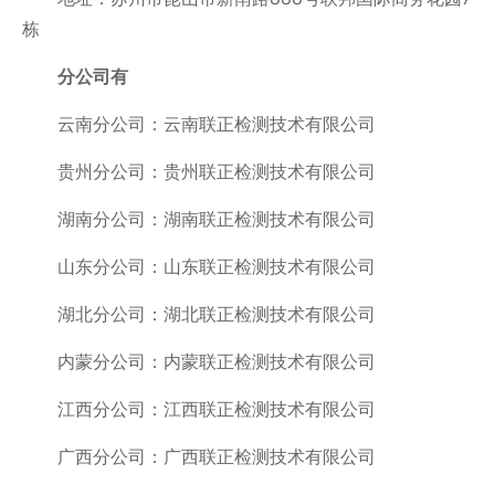
栋
分公司有
云南分公司：云南联正检测技术有限公司
贵州分公司：贵州联正检测技术有限公司
湖南分公司：湖南联正检测技术有限公司
山东分公司：山东联正检测技术有限公司
湖北分公司：湖北联正检测技术有限公司
内蒙分公司：内蒙联正检测技术有限公司
江西分公司：江西联正检测技术有限公司
广西分公司：广西联正检测技术有限公司