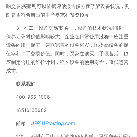
响交易;买家则可以依据评估报告多方面了解设备状况，判
断是否符合自己的生产要求和投资预算。
3、在二手设备交易市场中，设备的技术状况和维护
保养记录对价值影响较大。企业在日常使用过程中应注重
设备的维护保养，建立完善的设备档案，以提高设备的保
值率和二手交易价值。同时，买家在购买二手设备后，也
应制定合理的维护计划，延长设备的使用寿命，降低运营
成本。
联系我们
400-965-1006
18516168989
邮箱：
UF@UFtesting.com
地址：苏州市昆山市新南路888号联邦国际商务花园7