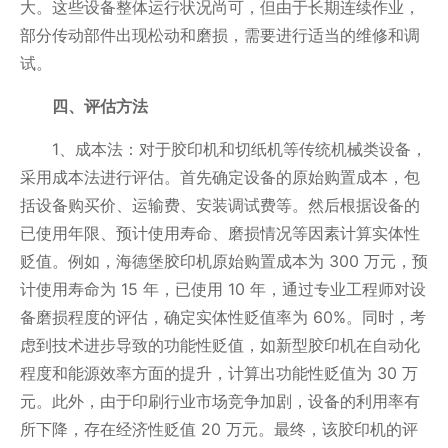
大。这些设备整体运行状况尚可，但由于长期连续作业，
部分传动部件出现松动和磨损，需要进行适当的维修和调
试。
四、评估方法
1、成本法：对于胶印机和切纸机等传统机械类设备，
采用成本法进行评估。首先确定设备的原始购置成本，包
括设备购买价、运输费、安装调试费等。然后根据设备的
已使用年限、预计使用寿命、磨损情况等因素计算实体性
贬值。例如，海德堡胶印机原始购置成本为 300 万元，预
计使用寿命为 15 年，已使用 10 年，通过专业工程师对设
备磨损程度的评估，确定实体性贬值率为 60%。同时，考
虑到技术进步导致的功能性贬值，如新型胶印机在自动化
程度和能源效率方面的提升，计算出功能性贬值为 30 万
元。此外，由于印刷行业市场竞争加剧，设备的利用率有
所下降，存在经济性贬值 20 万元。最终，该胶印机的评