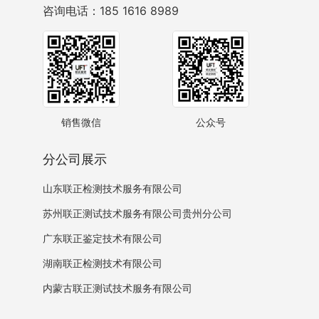
咨询电话：
185 1616 8989
销售微信
公众号
分公司展示
山东联正检测技术服务有限公司
苏州联正测试技术服务有限公司贵州分公司
广东联正鉴定技术有限公司
湖南联正检测技术有限公司
内蒙古联正测试技术服务有限公司