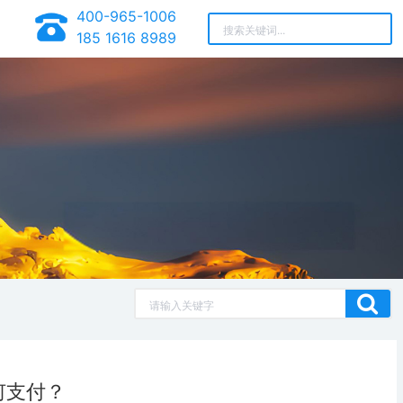
400-965-1006
185 1616 8989
搜索
历史记录
清空记录
历史记录
清空记录
何支付？