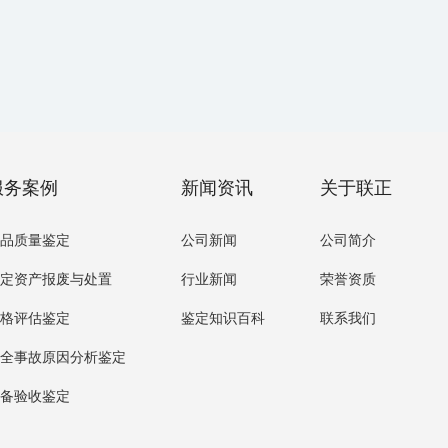
服务案例
新闻资讯
关于联正
产品质量鉴定
公司新闻
公司简介
固定资产报废与处置
行业新闻
荣誉资质
价格评估鉴定
鉴定知识百科
联系我们
安全事故原因分析鉴定
设备验收鉴定