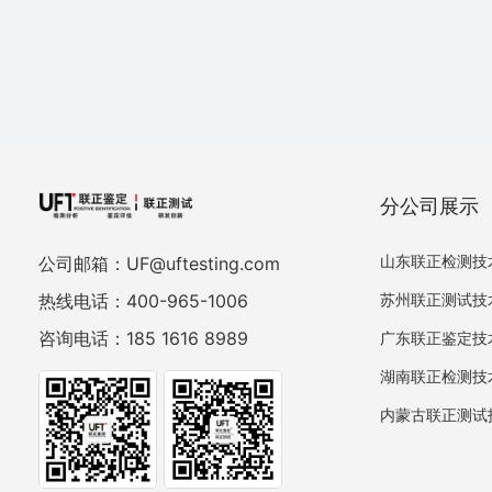
分公司展示
山东联正检测技
公司邮箱：
UF@uftesting.com
苏州联正测试技
热线电话：
400-965-1006
咨询电话：
185 1616 8989
广东联正鉴定技
湖南联正检测技
内蒙古联正测试