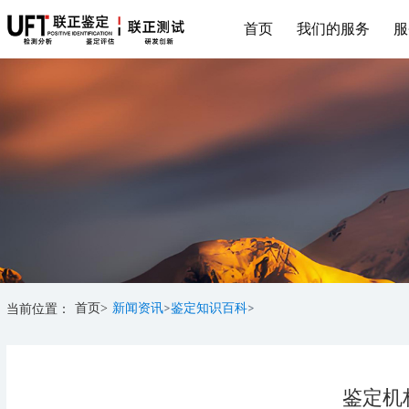
首页
我们的服务
服
当前位置：
>
>
首页
>
新闻资讯
鉴定知识百科
鉴定机