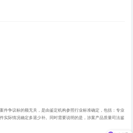
案件争议标的额无关，是由鉴定机构参照行业标准确定，包括：专业
件实际情况确定多退少补。同时需要说明的是，涉案产品质量司法鉴