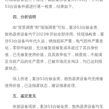
53台设备外观进行逐一检查，结果如下。
四、分析说明
由“背景调查”和“现场调查”可知，案涉53台钣金类、
散热器类设备均于2023年开始全部停用。经现场检查，案
涉53台设备均年代久远，锈蚀损坏严重，电气部件严重老
化，零部件缺损，无法修复或修复成本超过了其自身价
值，已无修复使用价值，且其效率低下，精度低，不能满
足当前产品的生产需求，已被市场完全淘汰，均已达到报
废状态。
综上所述，案涉53台钣金类、散热器类设备均无维修
使用价值，已达报废状态，建议报废处理。
五、鉴定意见
依据设备现状，案涉53台钣金类、散热器类设备均无