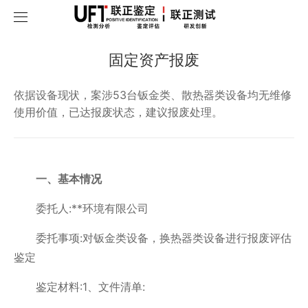
首页
固定资产报废
我们的服务
依据设备现状，案涉53台钣金类、散热器类设备均无维修
使用价值，已达报废状态，建议报废处理。
服务案例
产品质量鉴定
关于联正
固定资产报废与处置
产品质量鉴定
一、基本情况
荣誉资质
价格评估鉴定
固定资产报废与处置
交通运输设备
委托人:**环境有限公司
新闻资讯
安全事故原因分析鉴定
价格评估鉴定
电气产品
委托事项:对钣金类设备，换热器类设备进行报废评估
鉴定
联系我们
设备验收鉴定
安全事故原因分析鉴定
产品质量鉴定
机械设备
资产损失评估
鉴定材料:1、文件清单:
设备验收鉴定
固定资产报废与处置
建筑材料
农林牧渔
设备漏电鉴定