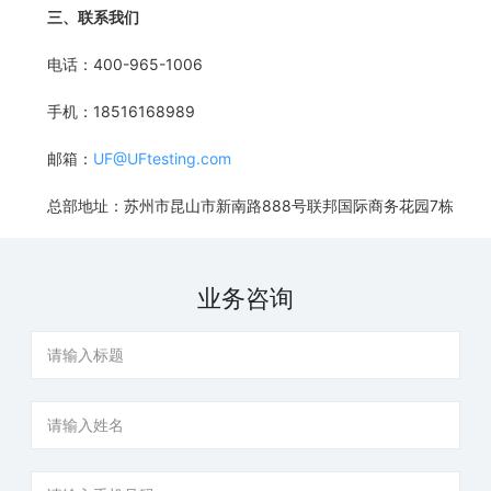
三、联系我们
电话：400-965-1006
手机：18516168989
邮箱：
UF@UFtesting.com
总部地址：苏州市昆山市新南路888号联邦国际商务花园7栋
业务咨询