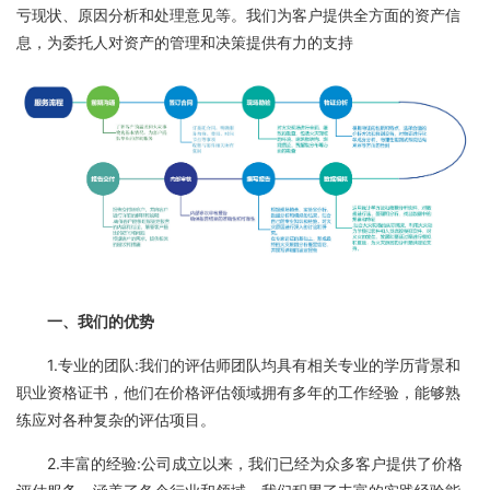
亏现状、原因分析和处理意见等。我们为客户提供全方面的资产信
息，为委托人对资产的管理和决策提供有力的支持
一、我们的优势
1.专业的团队:我们的评估师团队均具有相关专业的学历背景和
职业资格证书，他们在价格评估领域拥有多年的工作经验，能够熟
练应对各种复杂的评估项目。
2.丰富的经验:公司成立以来，我们已经为众多客户提供了价格