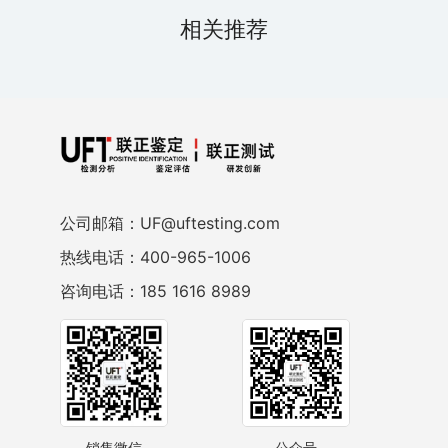
相关推荐
公司邮箱：
UF@uftesting.com
热线电话：
400-965-1006
咨询电话：
185 1616 8989
销售微信
公众号