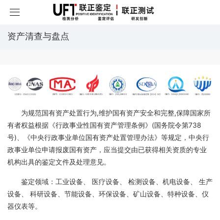
资产清查与盘点
首页
我们的服务
服务案例
产品质量鉴定
关于联正
固定资产报废与处置
产品质量鉴定
为规范国有资产处置行为,维护国有资产安全和完整,保障国家所
有者权益根据《行政事业性国有资产管理条例》(国务院令第738
号)、《中央行政事业单位国有资产处置管理办法》等规定，中央行
荣誉资质
价格评估鉴定
固定资产报废与处置
交通运输设备
政事业单位申请报废国有资产，应当提交由已获得相关资质的专业
机构出具的鉴定文件及处理意见。
新闻资讯
安全事故原因分析鉴定
价格评估鉴定
电气产品
鉴定领域：工业设备、 医疗设备、 检测设备、机电设备、 生产
联系我们
设备验收鉴定
安全事故原因分析鉴定
产品质量鉴定
机械设备
资产损失评估
设备、 科研设备、节能设备、环保设备、矿山设备、特种设备、仪
器仪表等。
设备验收鉴定
固定资产报废与处置
建筑材料
农林牧渔
设备漏电鉴定