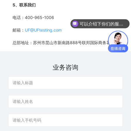
5、联系我们
电话：400-965-1006
可以介绍下你们的服务吗？
邮箱：
UF@UFtesting.com
总部地址：苏州市昆山市新南路888号联邦国际商务花园7栋
业务咨询