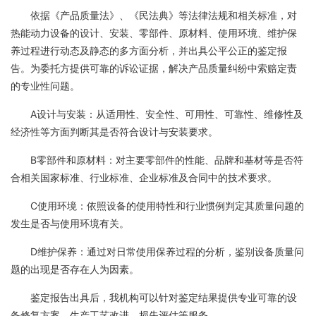
依据《产品质量法》、《民法典》等法律法规和相关标准，对
价格评估鉴定
医疗产品
爆炸事故鉴定
热能动力设备的设计、安装、零部件、原材料、使用环境、维护保
养过程进行动态及静态的多方面分析，并出具公平公正的鉴定报
安全事故原因分析鉴定
环保设备
火灾事故鉴定
告。为委托方提供可靠的诉讼证据，解决产品质量纠纷中索赔定责
的专业性问题。
设备验收鉴定
安全事故鉴定
A设计与安装：从适用性、安全性、可用性、可靠性、维修性及
经济性等方面判断其是否符合设计与安装要求。
B零部件和原材料：对主要零部件的性能、品牌和基材等是否符
合相关国家标准、行业标准、企业标准及合同中的技术要求。
C使用环境：依照设备的使用特性和行业惯例判定其质量问题的
发生是否与使用环境有关。
D维护保养：通过对日常使用保养过程的分析，鉴别设备质量问
题的出现是否存在人为因素。
鉴定报告出具后，我机构可以针对鉴定结果提供专业可靠的设
备修复方案、生产工艺改进、损失评估等服务。