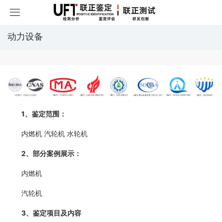
动力设备
首页
我们的服务
服务案例
产品质量鉴定
关于联正
固定资产报废与处置
产品质量鉴定
1、鉴定范围：
内燃机 汽轮机 水轮机
荣誉资质
价格评估鉴定
固定资产报废与处置
交通运输设备
2、部分案例展示：
新闻资讯
安全事故原因分析鉴定
价格评估鉴定
电气产品
内燃机
联系我们
设备验收鉴定
安全事故原因分析鉴定
产品质量鉴定
机械设备
资产损失评估
汽轮机
3、鉴定项目及内容
设备验收鉴定
固定资产报废与处置
建筑材料
农林牧渔
设备漏电鉴定